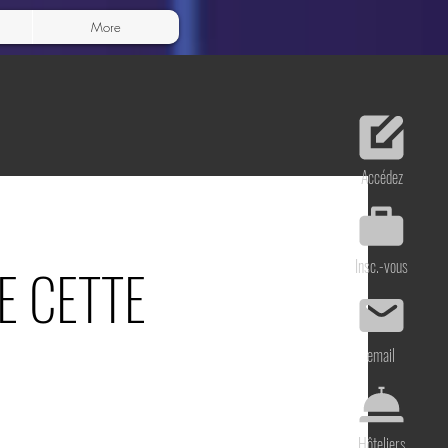
More
Accédez
Insc.-vous
E CETTE
email
Hôteliers